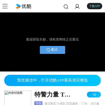
下载APP
数据获取失败，请检查网络之后重试
重试
预览播放中，打开优酷APP看高清完整版
特警力量 TV版
+追
.
.
预告
硬汉警花“小虎队”惩恶扬善
7.7分
共51集