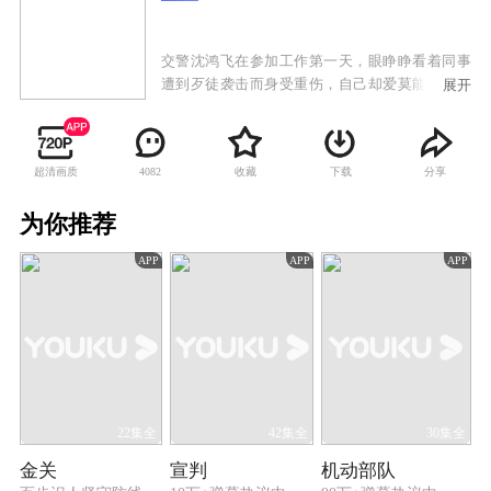
交警沈鸿飞在参加工作第一天，眼睁睁看着同事
遭到歹徒袭击而身受重伤，自己却爱莫能助。沈
展开
鸿飞暗下决心，一定要成为特警支队的突击队
员。在特警支队训营里，沈鸿飞意外发现，晨跑
时和自己产生“误会”的女孩儿凌云也在其中。刑
超清画质
收藏
下载
分享
4082
侦人才郑直是凌云的直系师弟，爱慕其多年，因
为沈鸿飞的出现，郑直感到了深深的危机。两人
为你推荐
在训练中相互较劲互不相让，与凌云之间的关系
也在微妙变化。新训营结束后，转业军官段卫
APP
APP
APP
兵、武警狙击手赵小黑、拆弹奇才何苗、战术医
生陶静以及沈鸿飞五人通过选拔，组成了年轻的
特警反恐精英小组——小虎队，他们辅助老虎队
破获了一起重大贩毒案件，顺藤摸瓜捣毁了一个
洗黑钱团伙。经历了一次又一次的任务，小虎队
日渐成熟，这帮同生共死的年轻人最终成长为一
支让恐怖分子闻风丧胆的特警力量。
22集全
42集全
30集全
金关
宣判
机动部队