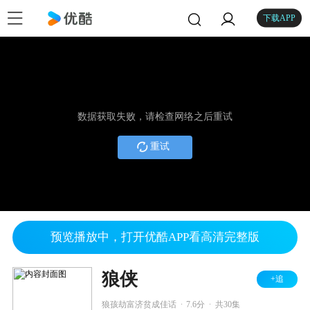
下载APP
数据获取失败，请检查网络之后重试
重试
预览播放中，打开优酷APP看高清完整版
狼侠
+追
.
.
狼孩劫富济贫成佳话
7.6分
共30集