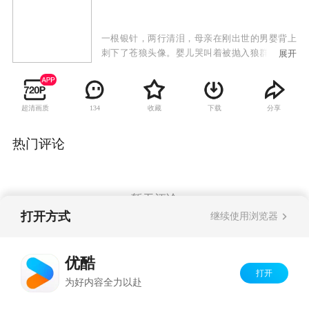
一根银针，两行清泪，母亲在刚出世的男婴背上
刺下了苍狼头像。婴儿哭叫着被抛入狼群之中，
展开
却奇迹般地受到母狼佑护，生存下来。二十年
后，他长成了一个抱打不平，永不服输的年轻
人。但一次巨创之后，他突然沉沦了，变成了一
超清画质
收藏
下载
分享
134
个任人欺辱的男人。他的沦落，使爱他的人痛
苦，也使他爱的人迷惑。然而就在此时，苍狼的
化身——狼侠出现了。他仗义疏财，劫富济贫，
热门评论
以自己的智慧和勇敢保护着百姓。终于有一天，
人们发现，狼侠就是当年那个男婴！于是，狼与
侠、正与邪、情与仇、爱与恨，一系列的传奇故
事和浪漫情怀就此展开。
暂无评论
打开方式
继续使用浏览器
Copyright©
2026
优酷 youku.com
版权所有
优酷
京ICP备06050721号-1
打开
为好内容全力以赴