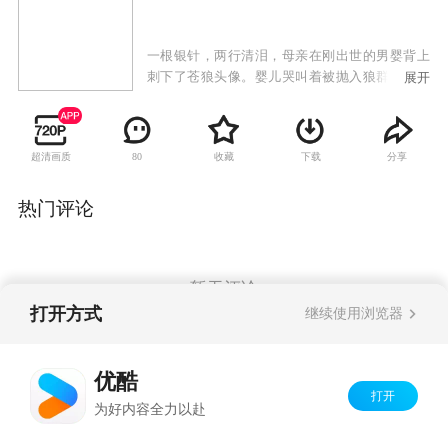
一根银针，两行清泪，母亲在刚出世的男婴背上
刺下了苍狼头像。婴儿哭叫着被抛入狼群之中，
展开
却奇迹般地受到母狼佑护，生存下来。二十年
后，他长成了一个抱打不平，永不服输的年轻
人。但一次巨创之后，他突然沉沦了，变成了一
超清画质
收藏
下载
分享
80
个任人欺辱的男人。他的沦落，使爱他的人痛
苦，也使他爱的人迷惑。然而就在此时，苍狼的
化身——狼侠出现了。他仗义疏财，劫富济贫，
热门评论
以自己的智慧和勇敢保护着百姓。终于有一天，
人们发现，狼侠就是当年那个男婴！于是，狼与
侠、正与邪、情与仇、爱与恨，一系列的传奇故
事和浪漫情怀就此展开。
暂无评论
打开方式
继续使用浏览器
Copyright©
2026
优酷 youku.com
版权所有
优酷
京ICP备06050721号-1
打开
为好内容全力以赴