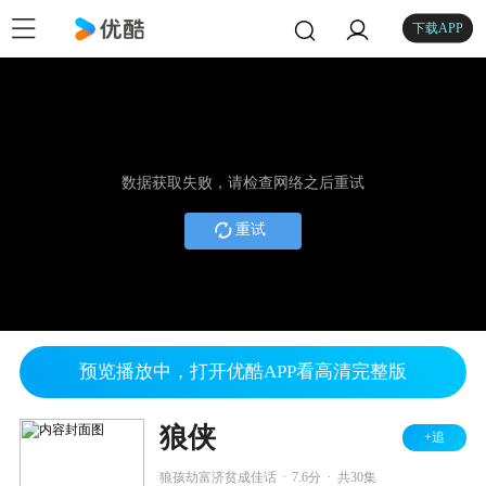
下载APP
数据获取失败，请检查网络之后重试
重试
预览播放中，打开优酷APP看高清完整版
狼侠
+追
.
.
狼孩劫富济贫成佳话
7.6分
共30集