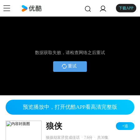
下载APP
数据获取失败，请检查网络之后重试
重试
预览播放中，打开优酷APP看高清完整版
狼侠
+追
.
.
狼孩劫富济贫成佳话
7.6分
共30集