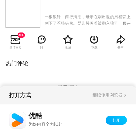
一根银针，两行清泪，母亲在刚出世的男婴背上
刺下了苍狼头像。婴儿哭叫着被抛入狼群之中，
展开
却奇迹般地受到母狼佑护，生存下来。二十年
后，他长成了一个抱打不平，永不服输的年轻
人。但一次巨创之后，他突然沉沦了，变成了一
超清画质
收藏
下载
分享
56
个任人欺辱的男人。他的沦落，使爱他的人痛
苦，也使他爱的人迷惑。然而就在此时，苍狼的
化身——狼侠出现了。他仗义疏财，劫富济贫，
热门评论
以自己的智慧和勇敢保护着百姓。终于有一天，
人们发现，狼侠就是当年那个男婴！于是，狼与
侠、正与邪、情与仇、爱与恨，一系列的传奇故
事和浪漫情怀就此展开。
暂无评论
打开方式
继续使用浏览器
Copyright©
2026
优酷 youku.com
版权所有
优酷
京ICP备06050721号-1
打开
为好内容全力以赴