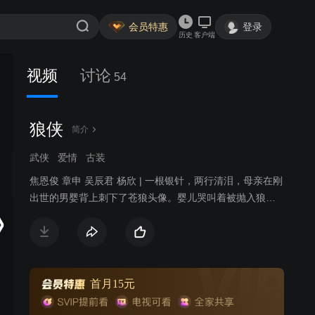
会员特惠
登录
历史
客户端
视频
讨论
54
狼侠
简介
武侠
爱情
古装
焦恩俊 章申 吴辰君 杨欣 | 一根银针，两行清泪，母亲在刚
出世的男婴背上刺下了苍狼头像。婴儿哭叫着被抛入狼群
之中，却奇迹般地受到母狼佑护，生存下来。二十年后，
他长成了一个抱打不平，永不服输的年轻人。但一次巨创
之后，他突然沉沦了，变成了一个任人欺辱的男人。他的
沦落，使爱他的人痛苦，也使他爱的人迷惑。然而就在此
时，苍狼的化身——狼侠出现了。他仗义疏财，劫富济
首月15元
贫，以自己的智慧和勇敢保护着百姓。终于有一天，人们