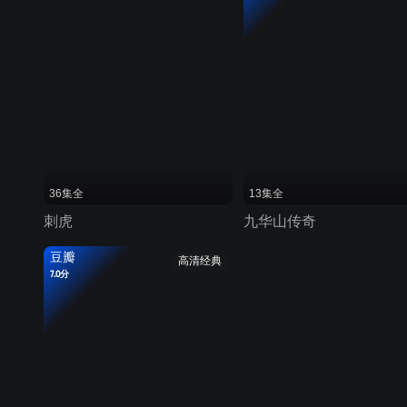
36集全
13集全
刺虎
九华山传奇
豆瓣
高清经典
7.0分