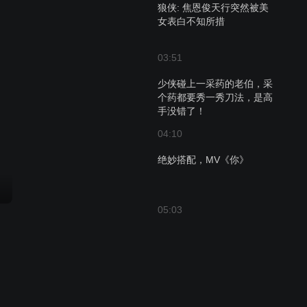
狼侠: 焦恩俊天行突然被美
女表白不知所措
03:51
少侠碰上一采药的老伯，采
个药都要秀一秀刀法，是高
手没错了！
04:10
绝妙搭配，MV《你》
05:03
《原野牧歌》
03:01