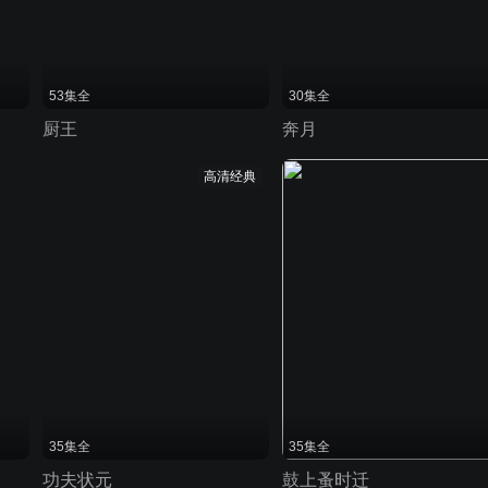
53集全
30集全
厨王
奔月
高清经典
35集全
35集全
功夫状元
鼓上蚤时迁