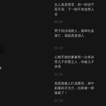
女人真是善变，前一秒还宁
死不屈，下一秒不肯放男人
走
03:06
男子劫法场救人，最终吐血
身亡，场面真是感人
01:32
心狠手辣的爹爹再一次来杀
害儿子所爱之人，却被儿子
杀害
典
02:34
焦恩俊被人打成重伤，身中
剧毒耗尽功力，结果被一群
狼救了！
02:39