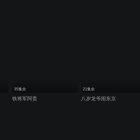
35集全
21集全
铁将军阿贵
八岁龙爷闹东京