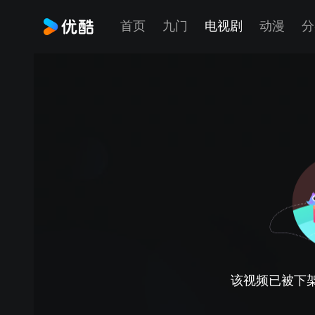
首页
九门
电视剧
动漫
分
该视频已被下