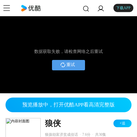
下载APP
数据获取失败，请检查网络之后重试
重试
预览播放中，打开优酷APP看高清完整版
狼侠
+追
.
.
狼孩劫富济贫成佳话
7.6分
共30集