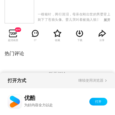
一根银针，两行清泪，母亲在刚出世的男婴背上
刺下了苍狼头像。婴儿哭叫着被抛入狼群之中，
展开
却奇迹般地受到母狼佑护，生存下来。二十年
后，他长成了一个抱打不平，永不服输的年轻
人。但一次巨创之后，他突然沉沦了，变成了一
超清画质
收藏
下载
分享
57
个任人欺辱的男人。他的沦落，使爱他的人痛
苦，也使他爱的人迷惑。然而就在此时，苍狼的
化身——狼侠出现了。他仗义疏财，劫富济贫，
热门评论
以自己的智慧和勇敢保护着百姓。终于有一天，
人们发现，狼侠就是当年那个男婴！于是，狼与
侠、正与邪、情与仇、爱与恨，一系列的传奇故
事和浪漫情怀就此展开。
暂无评论
打开方式
继续使用浏览器
Copyright©
2026
优酷 youku.com
版权所有
优酷
京ICP备06050721号-1
打开
为好内容全力以赴