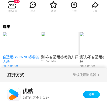
超清画质
评论
收藏
下载
分享
选集
4
00:05
00:01
餐
合适用GYENNO睿餐的
测试-合适用睿餐的人群
测试-不合适用睿
2015-05-09
人群
群
2015-05-09
2015-05-09
打开方式
继续使用浏览器
Copyright©
2026
优酷 youku.com
版权所有
京ICP备06050721号-1
优酷
打开
为好内容全力以赴