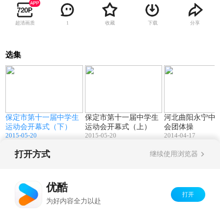
超清画质
收藏
下载
分享
1
选集
8
48:00
44:50
小
保定市第十一届中学生
保定市第十一届中学生
河北曲阳永宁中
片
运动会开幕式（下）
运动会开幕式（上）
会团体操
2015-05-20
2015-05-20
2014-04-17
打开方式
继续使用浏览器
Copyright©
2026
优酷 youku.com
版权所有
京ICP备06050721号-1
优酷
打开
为好内容全力以赴