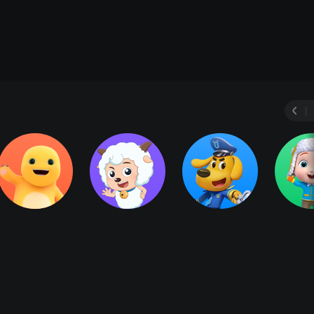
安全宝典
3D儿歌
十
|