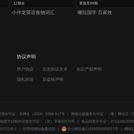
12期全
更新至89期
小伴龙英语食物词汇
嘟拉国学 百家姓
协议声明
用户协议
历史协议文本
知识产权声明
隐私政策
反盗链声明
营许可证：京网文（2024）0368-017号
网络出版服务许可证：（署）网出证（京
电视节目制作经营许可证：（京）字第00670号
食品经营许可证：JY1110812297
50721号-1
经营性网站备案信息
京公网安备11000002000017号
网络1