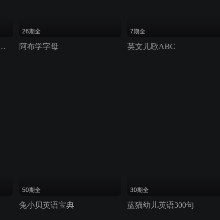
26期全
7期全
儿歌视频大全 100首串烧 2016
阿布学字母
英文儿歌ABC
50期全
30期全
兔小贝英语宝典
蓝猫幼儿英语300句