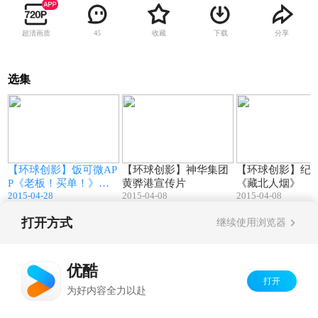
超清画质
收藏
下载
分享
45
选集
4
14:26
07:57
慕
【环球创影】饭可微AP
【环球创影】神华集团
【环球创影】纪
P《老板！买单！》搞
黄骅港宣传片
《藏北人烟》
2015-04-28
2015-04-08
2015-04-08
笑微电影
打开方式
继续使用浏览器
Copyright©
2026
优酷 youku.com
版权所有
京ICP备06050721号-1
优酷
打开
为好内容全力以赴