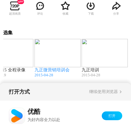
超清画质
评论
收藏
下载
分享
选集
225:50
02:14
00:30
-8-15 全程录像
九正微营销培训会
九正培训
5-19
2015-04-28
2015-04-28
打开方式
继续使用浏览器
Copyright©
2026
优酷 youku.com
版权所有
京ICP备06050721号-1
优酷
打开
为好内容全力以赴