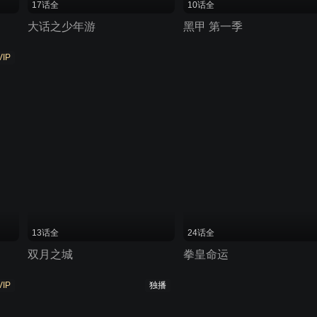
17话全
10话全
大话之少年游
黑甲 第一季
VIP
13话全
24话全
双月之城
拳皇命运
VIP
独播