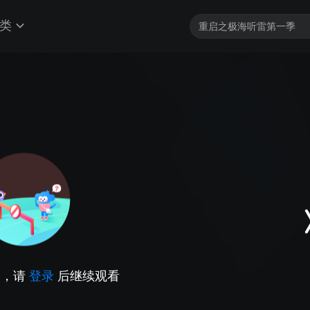
类
因，请
登录
后继续观看