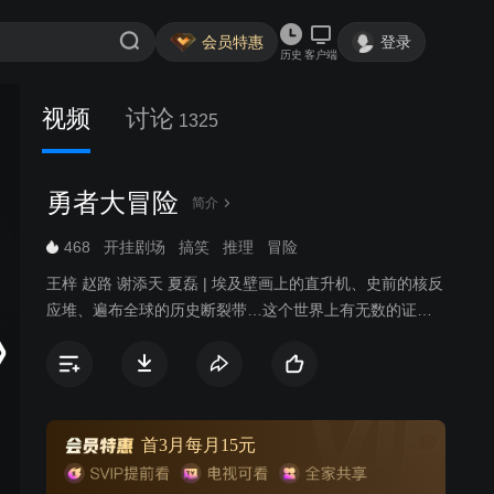
会员特惠
登录
历史
客户端
视频
讨论
1325
勇者大冒险
简介
468
开挂剧场
搞笑
推理
冒险
王梓 赵路 谢添天 夏磊 | 埃及壁画上的直升机、史前的核反
应堆、遍布全球的历史断裂带…这个世界上有无数的证
据，提醒我们史前存在的高度文明。有人拼命的想还原真
相，有人拼命的想掩盖痕迹。围绕着历史的断章，会展开
怎样轰轰烈烈的传奇故事。
首3月每月15元