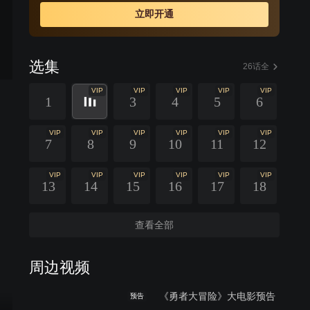
立即开通
选集
26话全
VIP
VIP
VIP
VIP
VIP
1
3
4
5
6
VIP
VIP
VIP
VIP
VIP
VIP
7
8
9
10
11
12
VIP
VIP
VIP
VIP
VIP
VIP
13
14
15
16
17
18
查看全部
周边视频
《勇者大冒险》大电影预告
预告