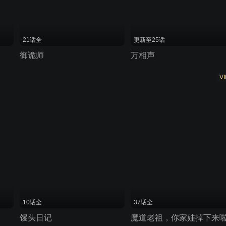
21话全
更新至25话
御诡师
万相声
VI
10话全
37话全
馒头日记
魔道老祖，你家娃掉下来