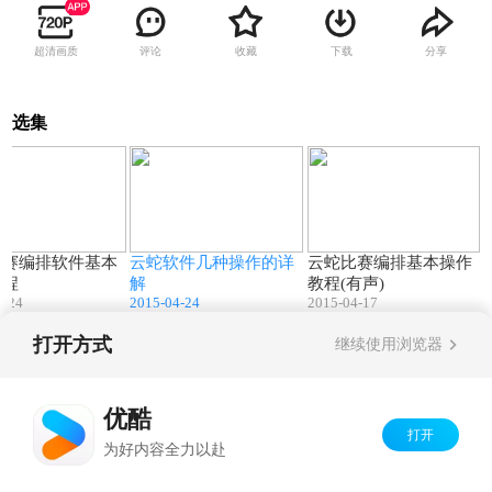
超清画质
评论
收藏
下载
分享
选集
20:42
11:19
20:24
比赛编排软件基本
云蛇软件几种操作的详
云蛇比赛编排基本操作
教程
解
教程(有声)
4-24
2015-04-24
2015-04-17
打开方式
继续使用浏览器
Copyright©
2026
优酷 youku.com
版权所有
京ICP备06050721号-1
优酷
打开
为好内容全力以赴