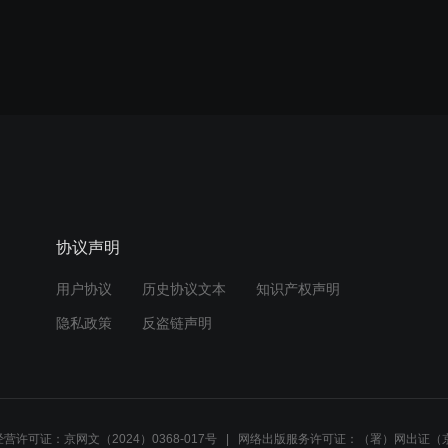
协议声明
用户协议
历史协议文本
知识产权声明
隐私政策
反盗链声明
营许可证：京网文（2024）0368-017号
网络出版服务许可证：（署）网出证（京