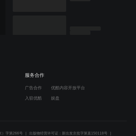
服务合作
广告合作
优酷内容开放平台
入驻优酷
娱盘
）字第266号
出版物经营许可证：新出发京批字第直150118号