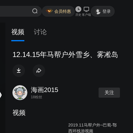
会员特惠
登录
历史
客户端
视频
讨论
12.14.15年马帮户外雪乡、雾凇岛
海画2015
关注
18粉丝
视频
2019.11马帮户外~巴蜀-鄂
西环线游视频