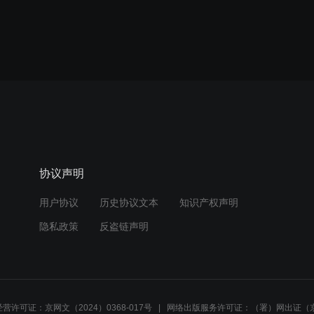
协议声明
用户协议
历史协议文本
知识产权声明
隐私政策
反盗链声明
营许可证：京网文（2024）0368-017号
网络出版服务许可证：（署）网出证（京