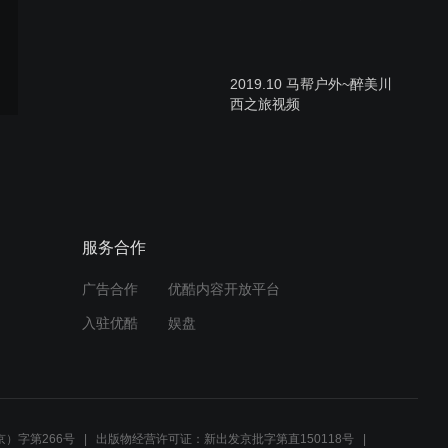
2019.10 马帮户外~醉美川
西之旅视频
2019.7 马帮户外~夏季新疆
之旅视频
服务合作
广告合作
优酷内容开放平台
2019.7 马帮户外~贵州全景
入驻优酷
娱盘
深度游视频
2019.5 马帮户外~广西桂林
游视频
）字第266号
出版物经营许可证：新出发京批字第直150118号