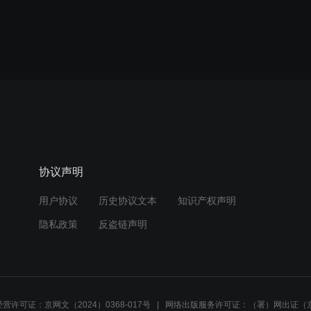
协议声明
用户协议
历史协议文本
知识产权声明
隐私政策
反盗链声明
营许可证：京网文（2024）0368-017号
网络出版服务许可证：（署）网出证（京