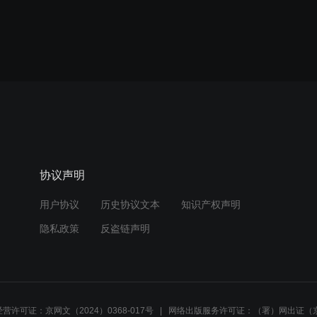
协议声明
用户协议
历史协议文本
知识产权声明
隐私政策
反盗链声明
营许可证：京网文（2024）0368-017号
网络出版服务许可证：（署）网出证（京