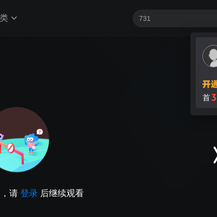
类
3
首
因，请
登录
后继续观看