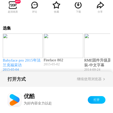
超清画质
评论
收藏
下载
分享
选集
6
12:46
03:19
Fireface 802
Babyface pro 2015年法
RME固件升级及
2015-05-02
兰克福采访
裝-中文字幕
2015-05-04
2014-09-24
打开方式
继续使用浏览器
Copyright©
2026
优酷 youku.com
版权所有
京ICP备06050721号-1
优酷
打开
为好内容全力以赴