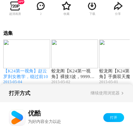
超清画质
收藏
下载
分享
2
选集
2
30:02
33:11
【K24第一视角】赵云
蛟龙阁【K24第一视
蛟龙阁【K24第
罗刹女教学，稳过前10
角】裸接3波，9999包
角】手撕双天魔
2015-05-04
2015-05-02
2015-05-01
子送回家
无压力
打开方式
继续使用浏览器
Copyright©
2026
优酷 youku.com
版权所有
京ICP备06050721号-1
优酷
打开
为好内容全力以赴