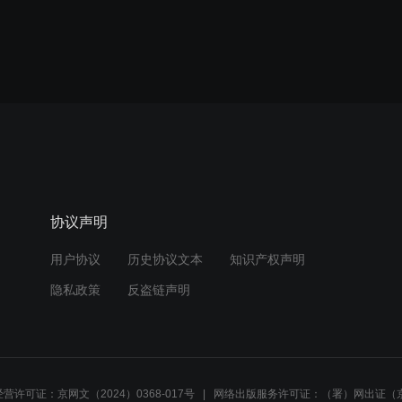
协议声明
用户协议
历史协议文本
知识产权声明
隐私政策
反盗链声明
营许可证：京网文（2024）0368-017号
网络出版服务许可证：（署）网出证（京