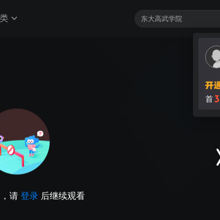
类
3
首
因，请
登录
后继续观看