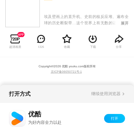
埃及壁画上的直升机、史前的核反应堆、遍布全
球的历史断裂带…这个世界上有无数的证据，提
展开
醒我们史前存在的高度文明。有人拼命的想还原
真相，有人拼命的想掩盖痕迹。围绕着历史的断
章，会展开怎样轰轰烈烈的传奇故事。
超清画质
收藏
下载
分享
1326
Copyright©
2026
优酷 youku.com
版权所有
京ICP备06050721号-1
打开方式
继续使用浏览器
优酷
打开
为好内容全力以赴