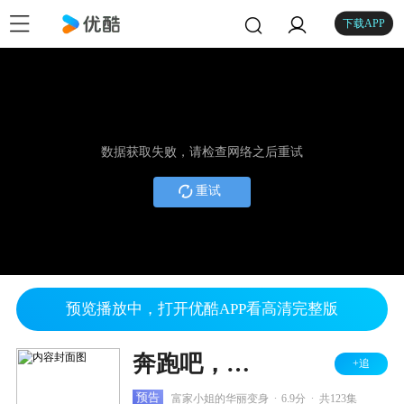
下载APP
数据获取失败，请检查网络之后重试
重试
预览播放中，打开优酷APP看高清完整版
奔跑吧，玫瑰
+追
.
.
预告
富家小姐的华丽变身
6.9分
共123集