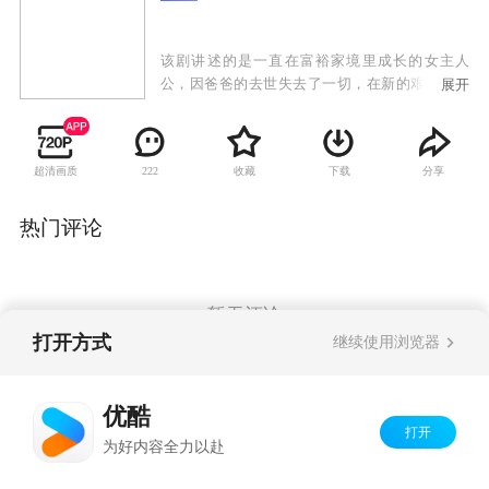
该剧讲述的是一直在富裕家境里成长的女主人
公，因爸爸的去世失去了一切，在新的艰难环境
展开
中再次重生的故事，在重生的过程中她与食品公
司会长的孙子皇太子展开了一段浪漫的爱情之
旅……
超清画质
收藏
下载
分享
222
热门评论
暂无评论
打开方式
继续使用浏览器
Copyright©
2026
优酷 youku.com
版权所有
优酷
京ICP备06050721号-1
打开
为好内容全力以赴