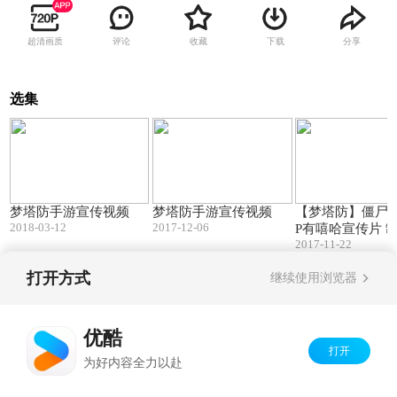
超清画质
评论
收藏
下载
分享
选集
02:04
01:09
梦塔防手游宣传视频
梦塔防手游宣传视频
【梦塔防】僵尸来
2018-03-12
2017-12-06
P有嘻哈宣传片 
2017-11-22
菜菜free style！
打开方式
继续使用浏览器
Copyright©
2026
优酷 youku.com
版权所有
京ICP备06050721号-1
优酷
打开
为好内容全力以赴