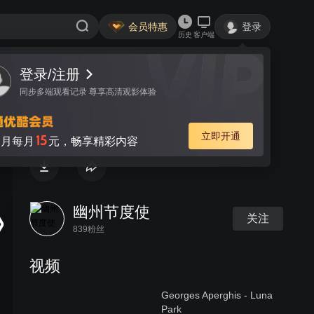
会员特惠
登录
历史
客户端
登录/注册
视频
讨论
同步多端观看记录 尊享高清观影体验
1987年维也纳新年音乐会
立即开通
15
月每月
元，畅享精彩内容
幽州节度使
关注
839粉丝
视频
Georges Aperghis - Luna
Park