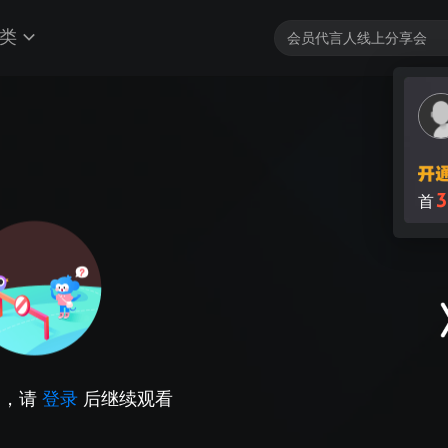
类
3
首
因，请
登录
后继续观看