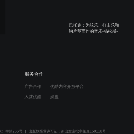
巴托克：为弦乐、打击乐和
钢片琴而作的音乐-杨松斯-
BPO
VPO & BPO乐手维也纳音乐
厅重奏音乐会
服务合作
广告合作
优酷内容开放平台
罗西尼《贼鹊序曲》-杨松
入驻优酷
娱盘
斯-RCO
李盖蒂《恐怖的秘密》-拉
特-LSO
）字第266号
出版物经营许可证：新出发京批字第直150118号