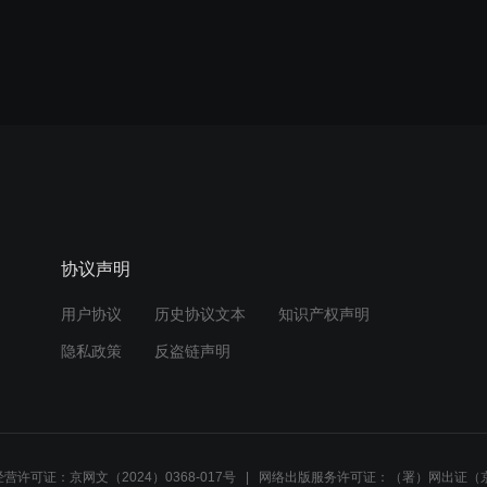
协议声明
用户协议
历史协议文本
知识产权声明
隐私政策
反盗链声明
营许可证：京网文（2024）0368-017号
网络出版服务许可证：（署）网出证（京