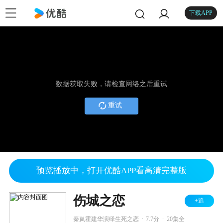
下载APP
数据获取失败，请检查网络之后重试
重试
预览播放中，打开优酷APP看高清完整版
伤城之恋
+追
.
.
秦岚霍建华演绎生死之恋
7.7分
20集全