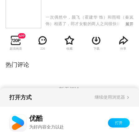
一次偶然中，颜飞（霍建华 饰）和雨晴（秦岚
饰）相遇了，郎才女貌的两人之间很快就产生了
展开
真挚的感情，然而，就在这个节骨眼上，颜飞家
中突遭横祸，落得家破人亡的境地，为了不拖累
雨晴，颜飞选择了默默消失，殊不知，自己的所
超清画质
收藏
下载
分享
226
作所为，给颜飞带来了巨大的痛苦和伤害。一晃
眼一年过去，当颜飞再度出现在雨晴面前时，雨
晴已经决定和自己的上司杨简结婚了。实际上，
热门评论
雨晴并不是特别喜欢杨简，只不过她的母亲身患
绝症，为了完成母亲毕生的心愿，雨晴决定将自
己的终身幸福暂时放在一边。就在两人的婚礼即
将举行之际，雨晴发现杨简竟然一直都在背叛自
暂无评论
己，痛苦的她该何去何从呢？
打开方式
继续使用浏览器
Copyright©
2026
优酷 youku.com
版权所有
优酷
京ICP备06050721号-1
打开
为好内容全力以赴