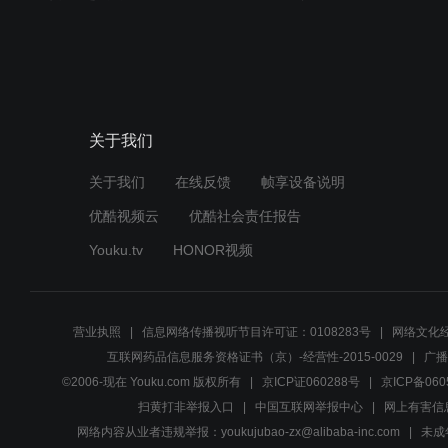
关于我们
关于我们
在线反馈
帧享设备说明
优酷视频云
优酷社会责任报告
Youku.tv
HONOR视频
营业执照
信息网络传播视听节目许可证：0108283号
网络文化经
互联网药品信息服务资格证书（京）-经营性-2015-0029
广播
©2006-现在 Youku.com 版权所有
京ICP证060288号
京ICP备060
扫黄打非举报入口
中国互联网举报中心
网上有害信
网络内容从业者违规举报：youkujubao-zx@alibaba-inc.com
未成年