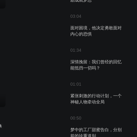
励成就梦想
03:04
面对困境，他决定勇敢面对
内心的恐惧
01:34
深情挽留：我们曾经的回忆
能抵挡一切吗？
01:01
紧张刺激的行动计划，一个
神秘人物牵动全局
00:50
典
梦中的工厂甜蜜告白，分别
前的珍重道别