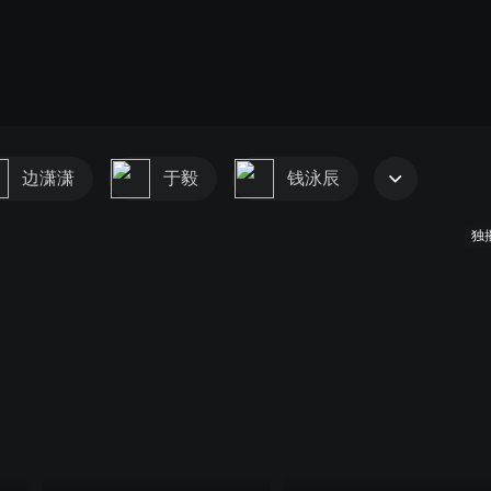
边潇潇
于毅
钱泳辰
独