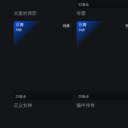
32集全
夫妻的博弈
夺爱
豆瓣
豆瓣
独播
7.9分
7.4分
25集全
20集全
正义女神
骗中传奇