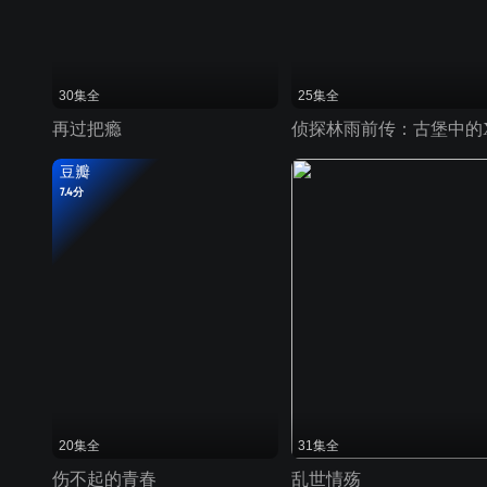
30集全
25集全
再过把瘾
豆瓣
7.4分
20集全
31集全
伤不起的青春
乱世情殇