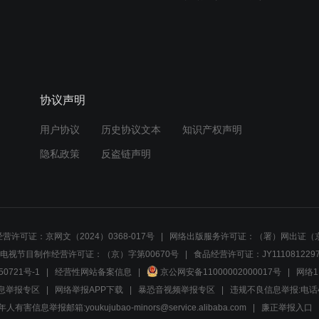
协议声明
用户协议
历史协议文本
知识产权声明
隐私政策
反盗链声明
营许可证：京网文（2024）0368-017号
网络出版服务许可证：（署）网出证（京
电视节目制作经营许可证：（京）字第00670号
食品经营许可证：JY1110812297
50721号-1
经营性网站备案信息
京公网安备11000002000017号
网络1
息举报专区
网络举报APP下载
暴恐音视频举报专区
违规不良信息举报:电话40081
人有害信息举报邮箱:youkujubao-minors@service.alibaba.com
廉正举报入口