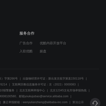
01:30
Ashley调解三人纠葛，求解
心结促和解
服务合作
00:48
广告合作
优酷内容开放平台
雨夜劝退，女主角与伙伴选
择安全回家休息
入驻优酷
娱盘
00:41
告别之际，珍惜眼前人：哥
哥，快休息吧！
）字第266号
出版物经营许可证：新出发京批字第直150118号
6214
互联网宗教信息服务许可证：京（2022）0000083
00:40
10报警服务
北京互联网举报中心
北京12345文化市场举报热线
00580、邮箱youkujubao@service.alibaba.com
紧张氛围下的不停呼唤，他
在急切寻找什么？
廉正举报邮箱：wenyulianzheng@alibaba-inc.com
算法公示