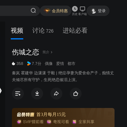
会员特惠
登录
历史
客户端
视频
讨论
进站必看
726
伤城之恋
简介
358
7.7分
偶像
爱情
都市
秦岚 霍建华 边潇潇 于毅 | 绝症孕妻为爱舍命产子，痴情丈
夫倾尽所有守护，生死绝恋催泪上演。
首3月每月15元