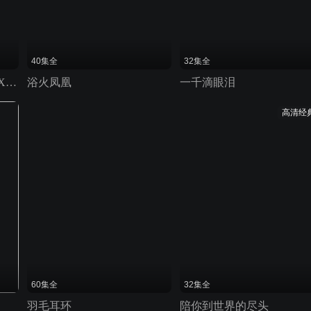
40集全
32集全
侦探林雨前传：古堡中的X杀人事件
浴火凤凰
一千滴眼泪
高清经
60集全
32集全
羽毛耳环
陪你到世界的尽头