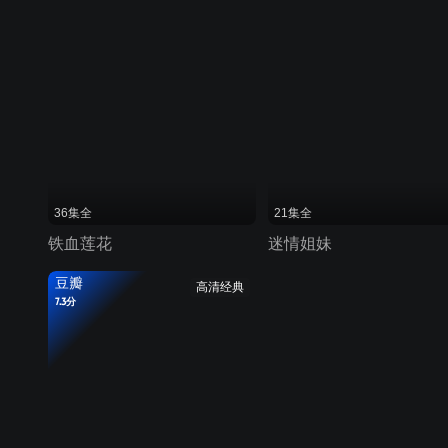
36集全
21集全
铁血莲花
迷情姐妹
豆瓣
高清经典
7.3分