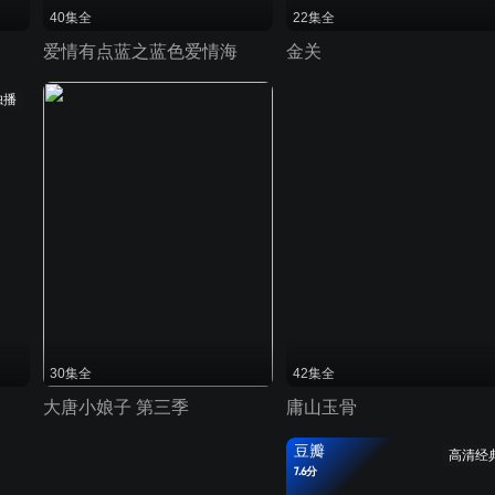
40集全
22集全
爱情有点蓝之蓝色爱情海
金关
独播
30集全
42集全
大唐小娘子 第三季
庸山玉骨
豆瓣
高清经
7.6分