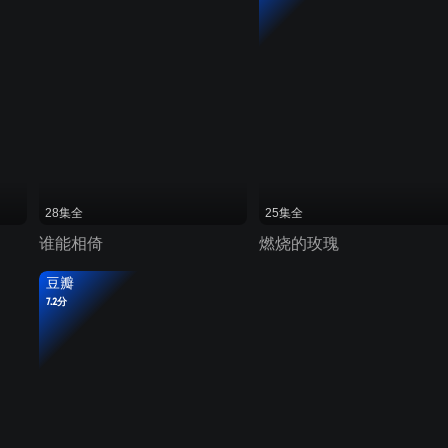
28集全
25集全
谁能相倚
燃烧的玫瑰
豆瓣
7.2分