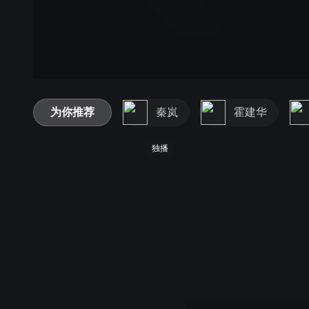
为你推荐
秦岚
霍建华
独播