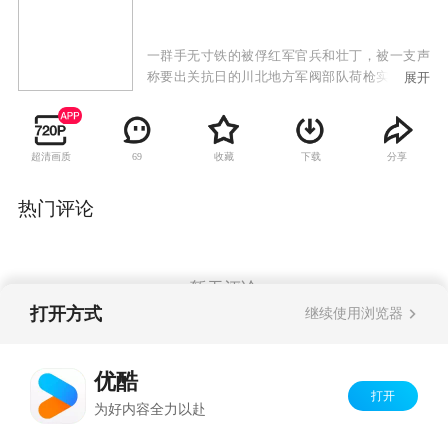
一群手无寸铁的被俘红军官兵和壮丁，被一支声
称要出关抗日的川北地方军阀部队荷枪实弹地押
展开
往潼关，于是，从“出关”启程那天开始，红军敌
工科长刘一手与国军团长丁成义就展开了斗智斗
勇的生死较量。脱逃、暗杀、卧底、钳制；提
超清画质
收藏
下载
分享
69
防、争斗、锄奸、融合；这段漫长历程对双方来
说，都是危机四伏和异常艰险的。红军官兵恪守
信仰，以精神和智慧突围，与敌智斗，攻破敌
热门评论
心，最终靠精神和意志战胜、影响和改变了押解
自己的敌人，与之携手，摒弃前嫌，共赴国难，
出关抗日。
暂无评论
打开方式
继续使用浏览器
Copyright©
2026
优酷 youku.com
版权所有
优酷
京ICP备06050721号-1
打开
为好内容全力以赴