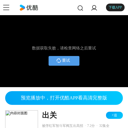
下载APP
数据获取失败，请检查网络之后重试
重试
预览播放中，打开优酷APP看高清完整版
出关
+追
.
.
被俘红军智斗军阀互出高招
7.2分
32集全