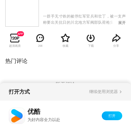
一群手无寸铁的被俘红军官兵和壮丁，被一支声
称要出关抗日的川北地方军阀部队荷枪实弹地押
展开
往潼关，于是，从“出关”启程那天开始，红军敌
工科长刘一手与国军团长丁成义就展开了斗智斗
勇的生死较量。脱逃、暗杀、卧底、钳制；提
超清画质
收藏
下载
分享
208
防、争斗、锄奸、融合；这段漫长历程对双方来
说，都是危机四伏和异常艰险的。红军官兵恪守
信仰，以精神和智慧突围，与敌智斗，攻破敌
热门评论
心，最终靠精神和意志战胜、影响和改变了押解
自己的敌人，与之携手，摒弃前嫌，共赴国难，
出关抗日。
暂无评论
打开方式
继续使用浏览器
Copyright©
2026
优酷 youku.com
版权所有
优酷
京ICP备06050721号-1
打开
为好内容全力以赴