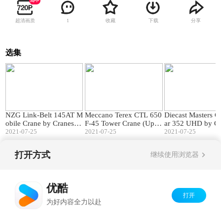
超清画质
收藏
下载
分享
1
选集
12:39
08:10
NZG Link-Belt 145AT M
Meccano Terex CTL 650
Diecast Masters Ca
obile Crane by Cranes Et
F-45 Tower Crane (Upda
ar 352 UHD by Cr
c TV
2021-07-25
te 1) by Cranes Etc TV
2021-07-25
tc TV
2021-07-25
打开方式
继续使用浏览器
Copyright©
2026
优酷 youku.com
版权所有
京ICP备06050721号-1
优酷
打开
为好内容全力以赴