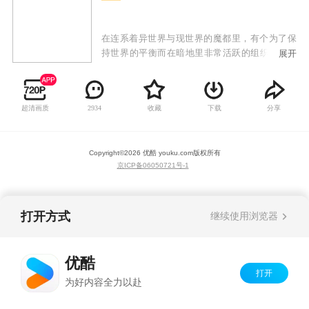
在连系着异世界与现世界的魔都里，有个为了保
持世界的平衡而在暗地里非常活跃的组织——秘
展开
密结社莱布拉。少年雷欧在一连串的巧合下，加
入莱布拉，他身上所隐藏的秘密将会对莱布拉造
成什么影响？
超清画质
收藏
下载
分享
2934
Copyright©
2026
优酷 youku.com
版权所有
京ICP备06050721号-1
打开方式
继续使用浏览器
优酷
打开
为好内容全力以赴