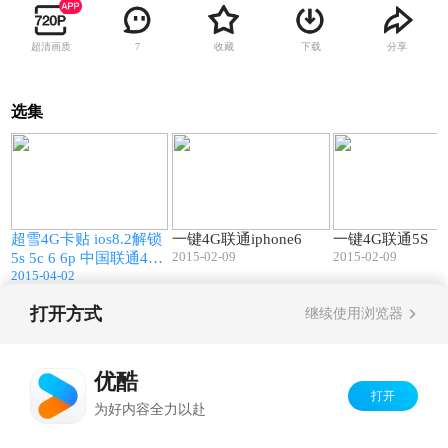
超清画质
收藏
下载
分享
7
选集
1
06:32
07:52
统
超雪4G卡贴 ios8.2解锁
一键4G联通iphone6
一键4G联通5S
2015-02-09
2015-02-09
5s 5c 6 6p 中国联通4G
2015-04-02
信号 操作步骤篇
打开方式
继续使用浏览器
Copyright©
2026
优酷 youku.com
版权所有
京ICP备06050721号-1
优酷
打开
为好内容全力以赴