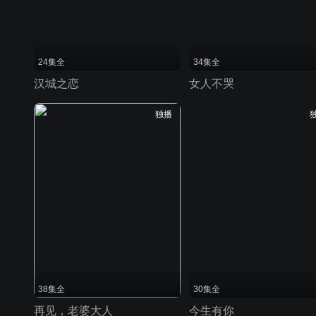
24集全
34集全
汉城之恋
女人不哭
独播
38集全
30集全
再见，老婆大人
今生有你