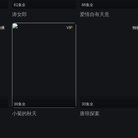
61集全
86集全
涛女郎
爱情自有天意
独播
VIP
独
36集全
30集全
小菊的秋天
唐琅探案