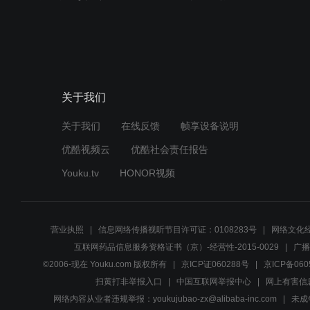
关于我们
关于我们
在线反馈
帧享设备说明
优酷视频云
优酷社会责任报告
Youku.tv
HONOR视频
营业执照
信息网络传播视听节目许可证：0108283号
网络文化经
互联网药品信息服务资格证书（京）-经营性-2015-0029
广播
©2006-现在 Youku.com 版权所有
京ICP证060288号
京ICP备060
扫黄打非举报入口
中国互联网举报中心
网上有害信
网络内容从业者违规举报：youkujubao-zx@alibaba-inc.com
未成年