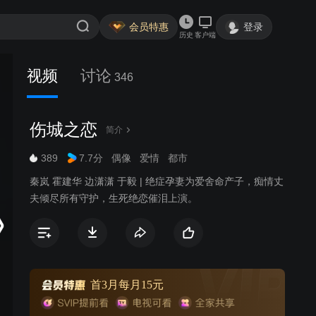
会员特惠
登录
历史
客户端
视频
讨论
346
伤城之恋
简介
389
7.7分
偶像
爱情
都市
秦岚 霍建华 边潇潇 于毅 | 绝症孕妻为爱舍命产子，痴情丈
夫倾尽所有守护，生死绝恋催泪上演。
首3月每月15元