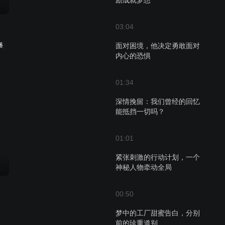
励成就梦想
03:04
播
面对困境，他决定勇敢面对
内心的恐惧
01:34
深情挽留：我们曾经的回忆
能抵挡一切吗？
01:01
紧张刺激的行动计划，一个
神秘人物牵动全局
00:50
梦中的工厂甜蜜告白，分别
前的珍重道别