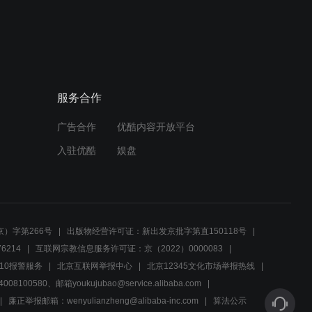
01:30
Ashley调解三人纠葛，求解
心结促和解
服务合作
00:48
广告合作
优酷内容开放平台
雨夜劝退，女主角与伙伴选
择安全回家休息
入驻优酷
娱盘
00:41
告别之际，珍惜眼前人：哥
哥，快休息吧！
）字第266号
出版物经营许可证：新出发京批字第直150118号
6214
互联网宗教信息服务许可证：京（2022）0000083
00:40
10报警服务
北京互联网举报中心
北京12345文化市场举报热线
00580、邮箱youkujubao@service.alibaba.com
紧张氛围下的不停呼唤，他
在急切寻找什么？
廉正举报邮箱：wenyulianzheng@alibaba-inc.com
算法公示