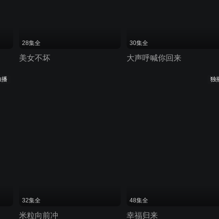
28集全
30集全
美女不坏
大声呼喊你回来
独播
独
32集全
48集全
米粒向前冲
幸福归来