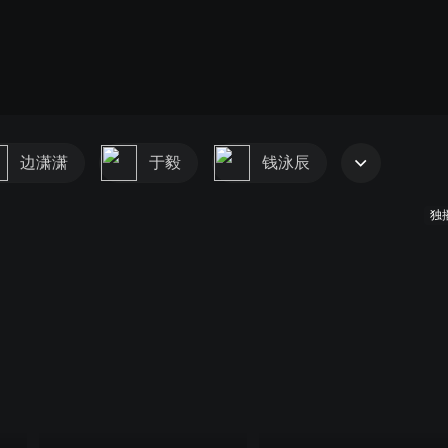
边潇潇
于毅
钱泳辰
独