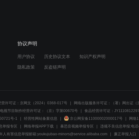
协议声明
用户协议
历史协议文本
知识产权声明
隐私政策
反盗链声明
营许可证：京网文（2024）0368-017号
网络出版服务许可证：（署）网出证（京
电视节目制作经营许可证：（京）字第00670号
食品经营许可证：JY1110812297
50721号-1
经营性网站备案信息
京公网安备11000002000017号
网络1
息举报专区
网络举报APP下载
暴恐音视频举报专区
违规不良信息举报:电话40081
人有害信息举报邮箱:youkujubao-minors@service.alibaba.com
廉正举报入口