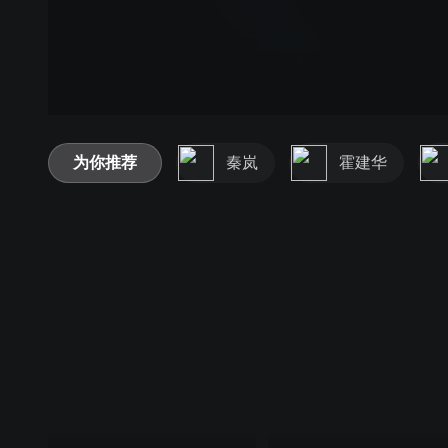
为你推荐
秦岚
霍建华