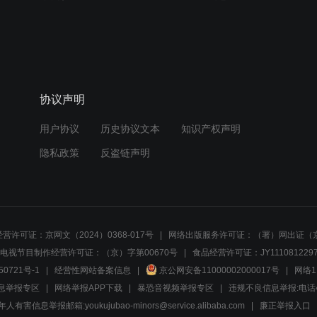
协议声明
用户协议
历史协议文本
知识产权声明
隐私政策
反盗链声明
营许可证：京网文（2024）0368-017号
网络出版服务许可证：（署）网出证（京
电视节目制作经营许可证：（京）字第00670号
食品经营许可证：JY1110812297
50721号-1
经营性网站备案信息
京公网安备11000002000017号
网络1
息举报专区
网络举报APP下载
暴恐音视频举报专区
违规不良信息举报:电话40081
人有害信息举报邮箱:youkujubao-minors@service.alibaba.com
廉正举报入口