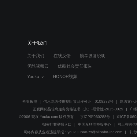
关于我们
关于我们
在线反馈
帧享设备说明
优酷视频云
优酷社会责任报告
Youku.tv
HONOR视频
营业执照
信息网络传播视听节目许可证：0108283号
网络文化经
互联网药品信息服务资格证书（京）-经营性-2015-0029
广播
©2006-现在 Youku.com 版权所有
京ICP证060288号
京ICP备060
扫黄打非举报入口
中国互联网举报中心
网上有害信
网络内容从业者违规举报：youkujubao-zx@alibaba-inc.com
未成年