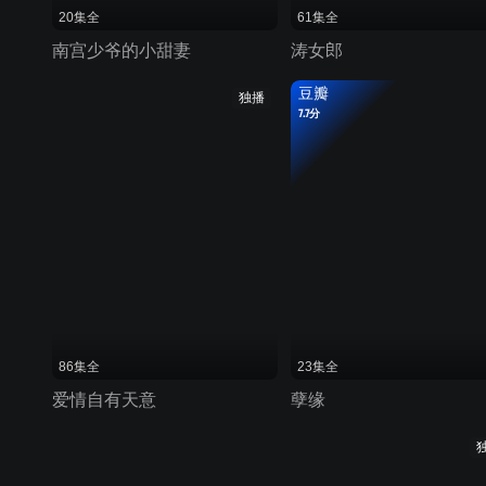
20集全
61集全
南宫少爷的小甜妻
涛女郎
豆瓣
独播
7.7分
86集全
23集全
爱情自有天意
孽缘