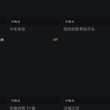
30集全
32集全
今生有你
陪你到世界的尽头
独播
VIP
30集全
24集全
非缘勿扰 TV版
汉城之恋