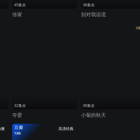
45集全
36集全
传家
别对我说谎
VI
32集全
36集全
夺爱
小菊的秋天
豆瓣
独播
高清经典
7.3分