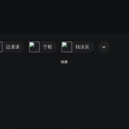
边潇潇
于毅
钱泳辰
独播