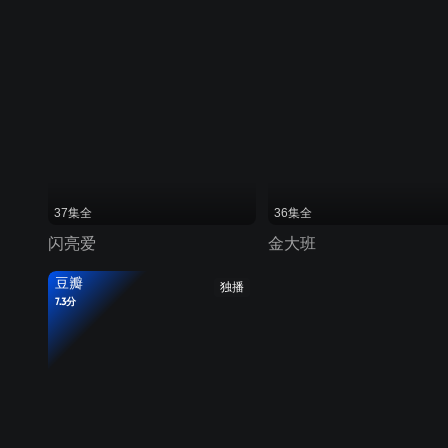
37集全
36集全
闪亮爱
金大班
豆瓣
独播
7.3分