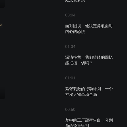
励成就梦想
03:04
P
面对困境，他决定勇敢面对
内心的恐惧
01:34
深情挽留：我们曾经的回忆
能抵挡一切吗？
01:01
紧张刺激的行动计划，一个
神秘人物牵动全局
00:50
梦中的工厂甜蜜告白，分别
前的珍重道别