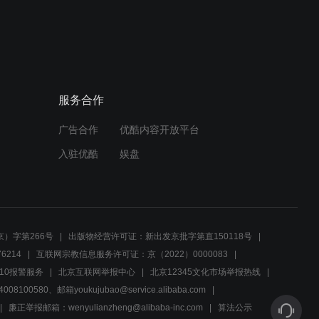
01:30
Ashley调解三人纠葛，求解
心结促和解
服务合作
00:48
广告合作
优酷内容开放平台
雨夜劝退，女主角与伙伴选
择安全回家休息
入驻优酷
娱盘
00:41
告别之际，珍惜眼前人：哥
哥，快休息吧！
）字第266号
出版物经营许可证：新出发京批字第直150118号
6214
互联网宗教信息服务许可证：京（2022）0000083
00:40
10报警服务
北京互联网举报中心
北京12345文化市场举报热线
00580、邮箱youkujubao@service.alibaba.com
紧张氛围下的不停呼唤，他
在急切寻找什么？
廉正举报邮箱：wenyulianzheng@alibaba-inc.com
算法公示