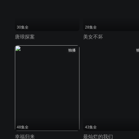
30集全
28集全
唐琅探案
美女不坏
独播
48集全
43集全
幸福归来
最灿烂的我们