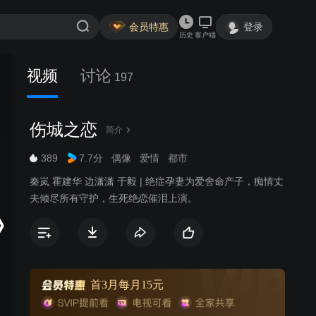
会员特惠
登录
历史
客户端
视频
讨论
197
伤城之恋
简介
389
7.7分
偶像
爱情
都市
秦岚 霍建华 边潇潇 于毅 | 绝症孕妻为爱舍命产子，痴情丈
夫倾尽所有守护，生死绝恋催泪上演。
首3月每月15元