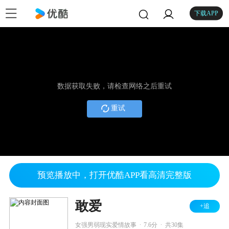
下载APP
数据获取失败，请检查网络之后重试
重试
预览播放中，打开优酷APP看高清完整版
敢爱
+追
.
.
女强男弱现实爱情故事
7.6分
共30集