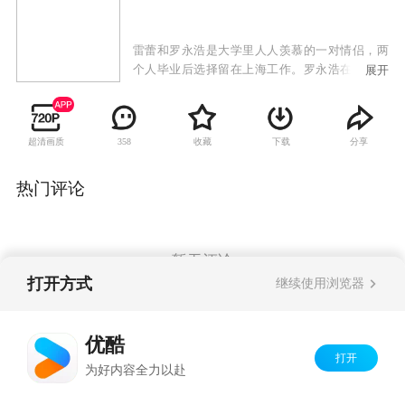
雷蕾和罗永浩是大学里人人羡慕的一对情侣，两
个人毕业后选择留在上海工作。罗永浩在雷蕾母
展开
亲沈曼逼迫下为了给雷蕾幸福，急切创业，却以
惨败作为收尾。而雷蕾却在工作中凭着自己的实
力得到了领导的赏识，她的晋升让她和罗永浩的
超清画质
收藏
下载
分享
358
经济实力变得愈发悬殊。女强男弱的格局让两人
的相处变得举步维艰，罗永浩在自卑与自尊中徘
徊挣扎，再度选择创业，希望扭转两人的境况，
热门评论
然而急切渴望成功的心理让罗永浩再度失败。雷
蕾母亲的压力、优秀追求者的出现，让两人的感
情走向危机边缘。两个年轻人，在困顿中极力坚
持爱和信任。
暂无评论
打开方式
继续使用浏览器
Copyright©
2026
优酷 youku.com
版权所有
优酷
京ICP备06050721号-1
打开
为好内容全力以赴