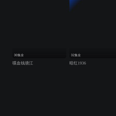
30集全
32集全
喋血钱塘江
暗红1936