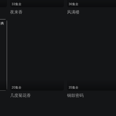
33集全
36集全
夜来香
风满楼
经典
20集全
35集全
几度菊花香
铜鼓密码