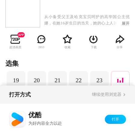
从小备受父王及哈克宝贝呵护的高华国公主优
娜，在她16岁生日的当天，她的心上人苏芳来到
展开
宫殿，并送她漂亮的发簪。不过优娜的父亲并不
允许她跟苏芳的交往，依旧对苏芳无法死心的优
娜决定向父王表明她的心意时，却意外地撞见父
超清画质
收藏
下载
分享
2853
亲被刺杀的惊人场面。不肯面对事实的优娜从此
便与护卫哈克展开一连串的逃亡生活……
选集
19
20
21
22
23
打开方式
继续使用浏览器
Copyright©
2026
优酷 youku.com
版权所有
优酷
京ICP备06050721号-1
打开
为好内容全力以赴