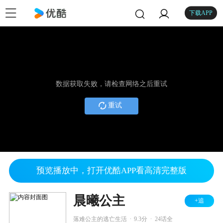
下载APP
数据获取失败，请检查网络之后重试
重试
预览播放中，打开优酷APP看高清完整版
晨曦公主
+追
.
.
落难公主的逃亡生活
9.3分
24话全