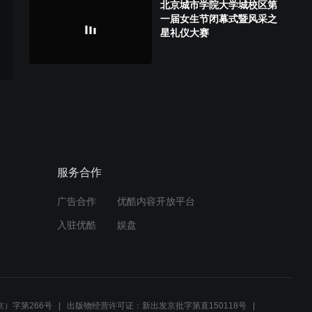
北京城市学院大学城校区第
一届女生节闭幕式暨风采之
星礼仪大赛
服务合作
广告合作
优酷内容开放平台
入驻优酷
娱盘
）字第266号
出版物经营许可证：新出发京批字第直150118号