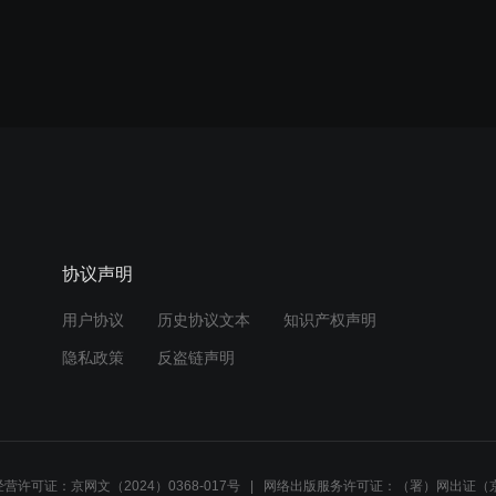
协议声明
用户协议
历史协议文本
知识产权声明
隐私政策
反盗链声明
营许可证：京网文（2024）0368-017号
网络出版服务许可证：（署）网出证（京