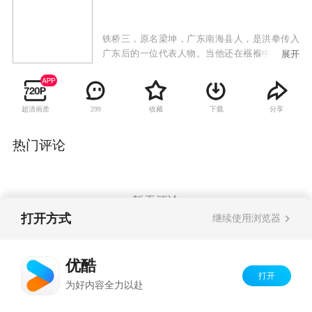
铁桥三，原名梁坤，广东南海县人，是洪拳传入
广东后的一位代表人物。当他还在襁褓中嘤嘤啼
展开
哭之时，尚不知自己的父辈正在经历一场生死斗
争，而一切都因为一纸隐藏着惊天秘密的佛光瓷
谱所引起，并且策划这次夺谱行动的正是铁桥三
超清画质
收藏
下载
分享
299
父亲梁根发的同门师弟孙腾蛟。然而，小人奸计
岂是那么容易得逞，梁根发深知灾祸面前必有牺
牲，关键时刻让妻子崔明秀带着还是婴儿的铁桥
热门评论
三和佛光瓷谱逃离现场，最终使自己的妻儿和佛
光瓷谱免于一难。数年之后，昔日的襁褓之婴已
然长成一个青春活力的小伙子，而江湖中觊觎佛
光瓷谱背后所隐藏的惊天秘密的各方势力也从未
暂无评论
停止过追踪他们母子二人的行踪。一场因为宝藏
打开方式
继续使用浏览器
之争的生死对决再度展开。
Copyright©
2026
优酷 youku.com
版权所有
优酷
京ICP备06050721号-1
打开
为好内容全力以赴