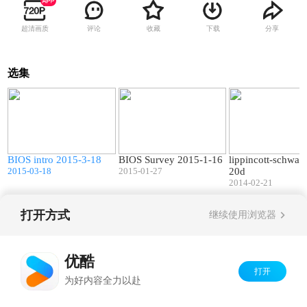
超清画质
评论
收藏
下载
分享
选集
1
01:51
09:45
BIOS intro 2015-3-18
BIOS Survey 2015-1-16
lippincott-schwar
2015-03-18
2015-01-27
20d
2014-02-21
打开方式
继续使用浏览器
Copyright©
2026
优酷 youku.com
版权所有
京ICP备06050721号-1
优酷
打开
为好内容全力以赴