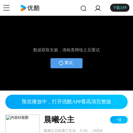
下载APP
数据获取失败，请检查网络之后重试
重试
预览播放中，打开优酷APP看高清完整版
晨曦公主
+追
.
.
落难公主的逃亡生活
9.3分
24话全