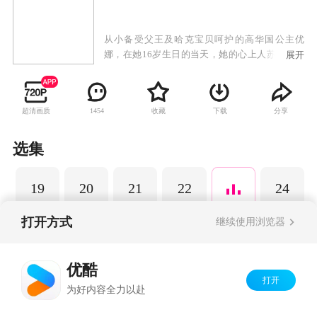
从小备受父王及哈克宝贝呵护的高华国公主优
娜，在她16岁生日的当天，她的心上人苏芳来到
展开
宫殿，并送她漂亮的发簪。不过优娜的父亲并不
允许她跟苏芳的交往，依旧对苏芳无法死心的优
娜决定向父王表明她的心意时，却意外地撞见父
超清画质
收藏
下载
分享
1454
亲被刺杀的惊人场面。不肯面对事实的优娜从此
便与护卫哈克展开一连串的逃亡生活……
选集
19
20
21
22
24
打开方式
继续使用浏览器
Copyright©
2026
优酷 youku.com
版权所有
优酷
京ICP备06050721号-1
打开
为好内容全力以赴