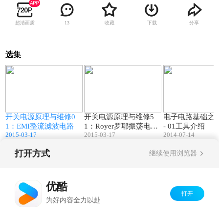
超清画质
收藏
下载
分享
13
选集
9
58:57
41:03
开关电源原理与维修0
开关电源原理与维修5
电子电路基础之
1：EMI整流滤波电路
1：Royer罗耶振荡电路
- 01工具介绍
2015-03-17
2015-03-17
2014-07-14
_液晶显示器高压板电
路
打开方式
继续使用浏览器
Copyright©
2026
优酷 youku.com
版权所有
京ICP备06050721号-1
优酷
打开
为好内容全力以赴