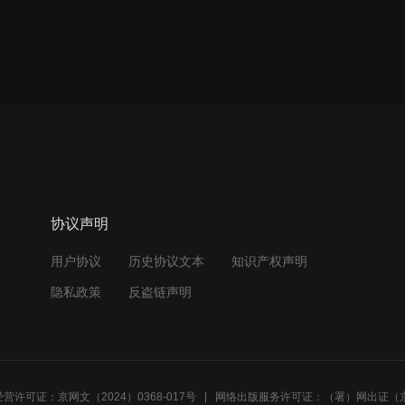
协议声明
用户协议
历史协议文本
知识产权声明
隐私政策
反盗链声明
营许可证：京网文（2024）0368-017号
网络出版服务许可证：（署）网出证（京