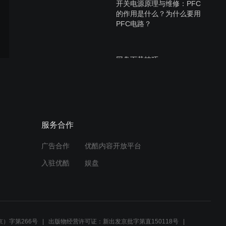
开关电源原理与维修：PFC
的作用是什么？为什么要用
PFC电路？
网盘下载技巧
网盘使用方法
服务合作
广告合作
优酷内容开放平台
入驻优酷
娱盘
开关电源原理与维修：EMI
整流滤滤电路03
）字第266号
出版物经营许可证：新出发京批字第直150118号