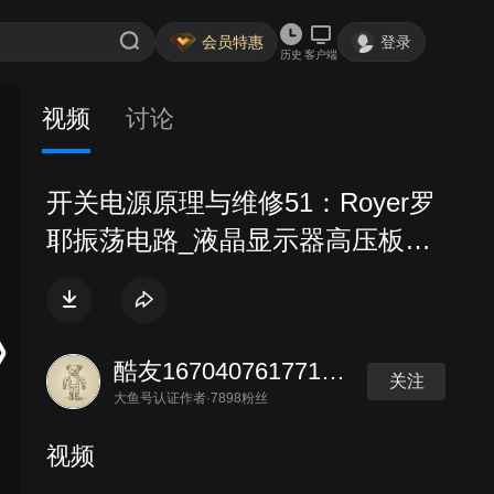
会员特惠
登录
历史
客户端
视频
讨论
开关电源原理与维修51：Royer罗
耶振荡电路_液晶显示器高压板电
路
酷友167040761771306
关注
大鱼号认证作者·7898粉丝
视频