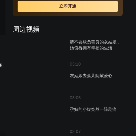
立即开通
周边视频
请不要欺负善良的灰姑娘，
她值得拥有幸福的生活
03:10
播
灰姑娘去孤儿院献爱心
03:06
孕妇的小腹突然一阵剧痛
03:07