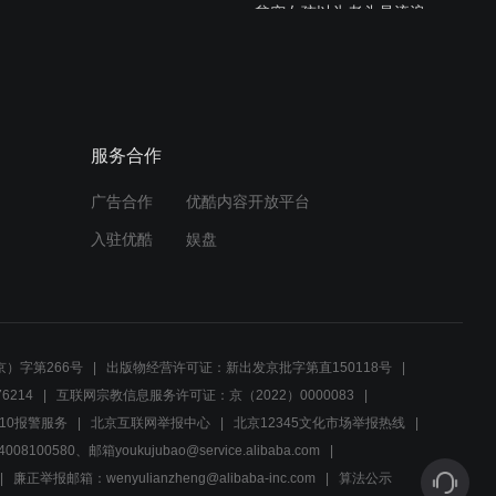
贫穷女孩以为老头是流浪
汉，不曾想竟是自家公司会
长
03:30
离大谱！霸道总裁隐藏身份
服务合作
扮员工，不料爱上二婚女上
司！
广告合作
优酷内容开放平台
02:42
入驻优酷
娱盘
太狠了！儿子都离婚了，婆
婆竟然还设计把前儿媳弄流
产！
03:11
）字第266号
出版物经营许可证：新出发京批字第直150118号
女人刚离婚就怀孕了，却因
6214
互联网宗教信息服务许可证：京（2022）0000083
祸得福受到财阀公子的照顾
10报警服务
北京互联网举报中心
北京12345文化市场举报热线
00580、邮箱youkujubao@service.alibaba.com
02:35
廉正举报邮箱：wenyulianzheng@alibaba-inc.com
算法公示