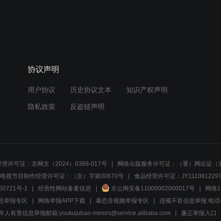
协议声明
用户协议
历史协议文本
知识产权声明
隐私政策
反盗链声明
营许可证：京网文（2024）0368-017号
网络出版服务许可证：（署）网出证（京
电视节目制作经营许可证：（京）字第00670号
食品经营许可证：JY1110812297
50721号-1
经营性网站备案信息
京公网安备11000002000017号
网络1
息举报专区
网络举报APP下载
暴恐音视频举报专区
违规不良信息举报:电话40081
人有害信息举报邮箱:youkujubao-minors@service.alibaba.com
廉正举报入口