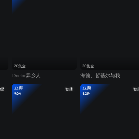
20集全
20集全
Doctor异乡人
海德、哲基尔与我
豆瓣
豆瓣
独播
独播
独
9.0分
8.2分