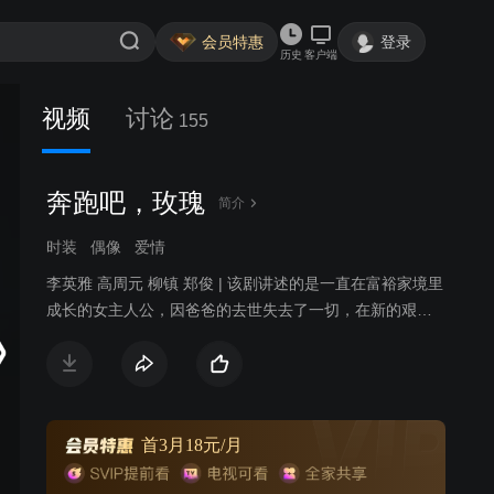
会员特惠
登录
历史
客户端
视频
讨论
155
奔跑吧，玫瑰
简介
时装
偶像
爱情
李英雅 高周元 柳镇 郑俊 | 该剧讲述的是一直在富裕家境里
成长的女主人公，因爸爸的去世失去了一切，在新的艰难
环境中再次重生的故事，在重生的过程中她与食品公司会
长的孙子皇太子展开了一段浪漫的爱情之旅……
首3月18元/月