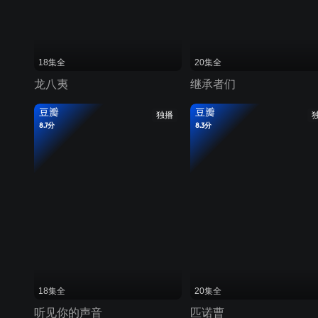
18集全
20集全
龙八夷
继承者们
豆瓣
豆瓣
独播
8.7分
8.3分
18集全
20集全
听见你的声音
匹诺曹