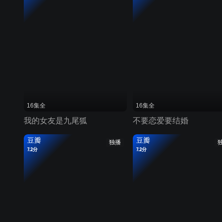
16集全
16集全
我的女友是九尾狐
不要恋爱要结婚
豆瓣
豆瓣
独播
7.2分
7.2分