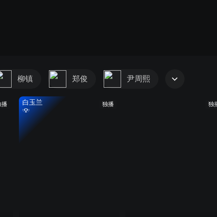
柳镇
郑俊
尹周熙
白玉兰
独播
独播
独