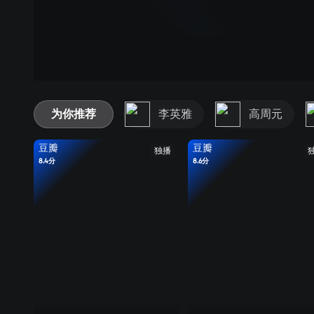
为你推荐
李英雅
高周元
豆瓣
豆瓣
独播
8.4分
8.6分