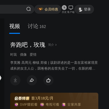
会员特惠
登录
历史
客户端
视频
讨论
162
奔跑吧，玫瑰
简介
时装
偶像
爱情
李英雅 高周元 柳镇 郑俊 | 该剧讲述的是一直在富裕家境里
成长的女主人公，因爸爸的去世失去了一切，在新的艰难
环境中再次重生的故事，在重生的过程中她与食品公司会
长的孙子皇太子展开了一段浪漫的爱情之旅……
首3月18元/月