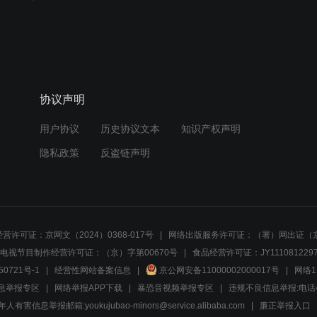
协议声明
用户协议
历史协议文本
知识产权声明
隐私政策
反盗链声明
营许可证：京网文（2024）0368-017号
网络出版服务许可证：（署）网出证（京
电视节目制作经营许可证：（京）字第00670号
食品经营许可证：JY1110812297
50721号-1
经营性网站备案信息
京公网安备11000002000017号
网络1
息举报专区
网络举报APP下载
暴恐音视频举报专区
违规不良信息举报:电话40081
人有害信息举报邮箱:youkujubao-minors@service.alibaba.com
廉正举报入口