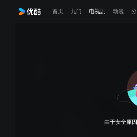
首页
九门
电视剧
动漫
分
由于安全原