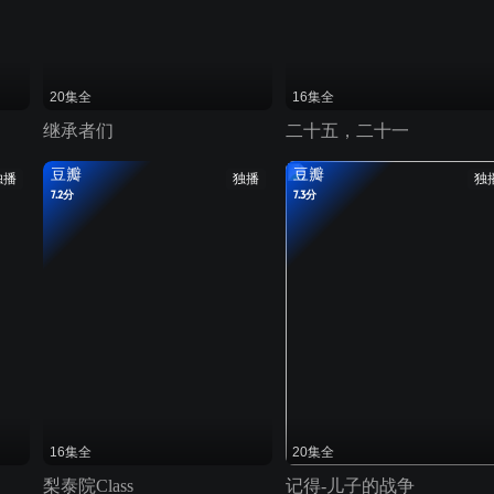
20集全
16集全
继承者们
二十五，二十一
豆瓣
豆瓣
独播
独播
独
7.2分
7.3分
16集全
20集全
梨泰院Class
记得-儿子的战争