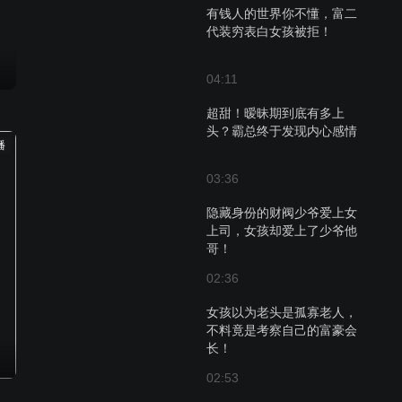
有钱人的世界你不懂，富二
代装穷表白女孩被拒！
04:11
超甜！暧昧期到底有多上
头？霸总终于发现内心感情
播
03:36
隐藏身份的财阀少爷爱上女
上司，女孩却爱上了少爷他
哥！
02:36
女孩以为老头是孤寡老人，
不料竟是考察自己的富豪会
长！
02:53