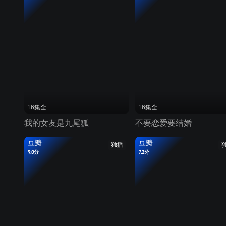
16集全
16集全
我的女友是九尾狐
不要恋爱要结婚
豆瓣
豆瓣
独播
9.0分
7.2分