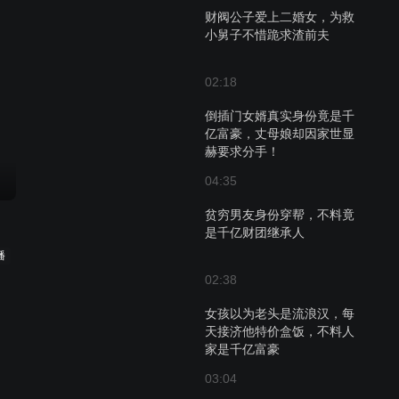
财阀公子爱上二婚女，为救
小舅子不惜跪求渣前夫
02:18
倒插门女婿真实身份竟是千
亿富豪，丈母娘却因家世显
赫要求分手！
04:35
贫穷男友身份穿帮，不料竟
是千亿财团继承人
播
02:38
女孩以为老头是流浪汉，每
天接济他特价盒饭，不料人
家是千亿富豪
03:04