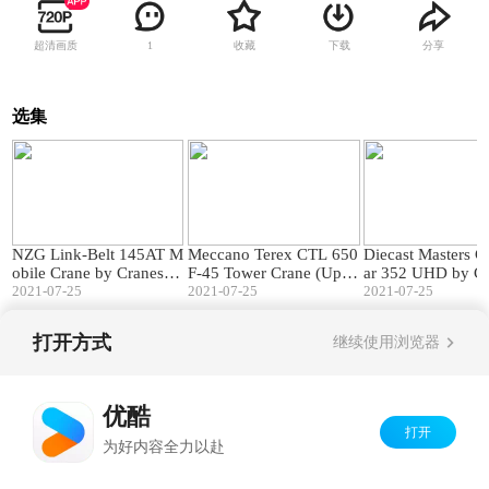
超清画质
收藏
下载
分享
1
选集
12:39
08:10
NZG Link-Belt 145AT M
Meccano Terex CTL 650
Diecast Masters Ca
obile Crane by Cranes Et
F-45 Tower Crane (Upda
ar 352 UHD by Cr
c TV
2021-07-25
te 1) by Cranes Etc TV
2021-07-25
tc TV
2021-07-25
打开方式
继续使用浏览器
Copyright©
2026
优酷 youku.com
版权所有
京ICP备06050721号-1
优酷
打开
为好内容全力以赴