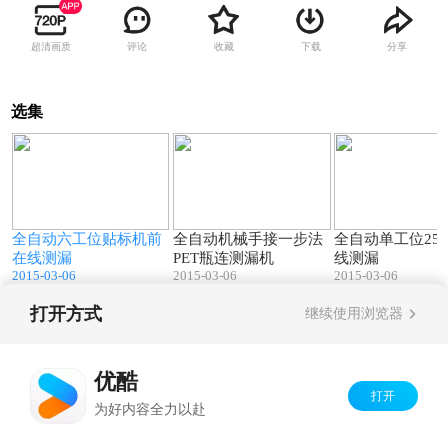
超清画质
评论
收藏
下载
分享
选集
4
01:37
01:16
全自动六工位贴标机前
全自动机械手接一步法
全自动单工位25
在线测漏
PET瓶连测漏机
线测漏
2015-03-06
2015-03-06
2015-03-06
打开方式
继续使用浏览器
Copyright©
2026
优酷 youku.com
版权所有
京ICP备06050721号-1
优酷
打开
为好内容全力以赴