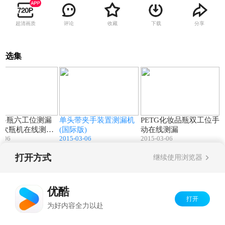
超清画质
评论
收藏
下载
分享
选集
01:46
00:35
01:34
饮料瓶六工位测漏
单头带夹手装置测漏机
PETG化妆品瓶双工位手
接吹瓶机在线测漏
(国际版)
动在线测漏
3-06
2015-03-06
2015-03-06
打开方式
继续使用浏览器
Copyright©
2026
优酷 youku.com
版权所有
京ICP备06050721号-1
优酷
打开
为好内容全力以赴