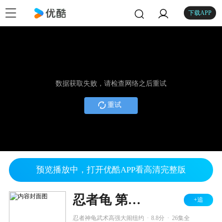
下载APP
数据获取失败，请检查网络之后重试
重试
预览播放中，打开优酷APP看高清完整版
忍者龟 第一季
+追
.
.
忍者神龟武术高强大闹纽约
8.8分
26集全