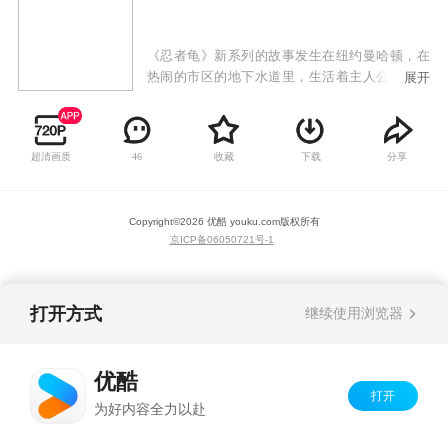
《忍者龟》新系列的故事发生在纽约曼哈顿，在
热闹的市区的地下水道里，生活着主人公：四只
展开
少年忍者龟和一只六英尺高的老鼠——他们的老
师斯普林特。某一天，作为人类的斯普林特不幸
遭受了一种神奇绿色物质的辐射，变异成了一只
超清画质
收藏
下载
分享
46
老鼠，而他随身携带的四只宠物龟也开始发生了
变化。
Copyright©
2026
优酷 youku.com
版权所有
京ICP备06050721号-1
打开方式
继续使用浏览器
优酷
打开
为好内容全力以赴