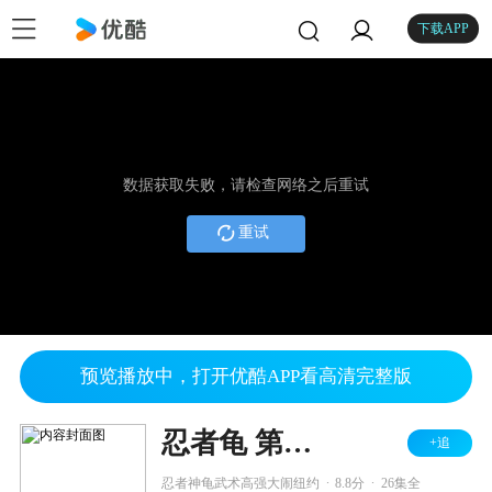
下载APP
数据获取失败，请检查网络之后重试
重试
预览播放中，打开优酷APP看高清完整版
忍者龟 第一季
+追
.
.
忍者神龟武术高强大闹纽约
8.8分
26集全