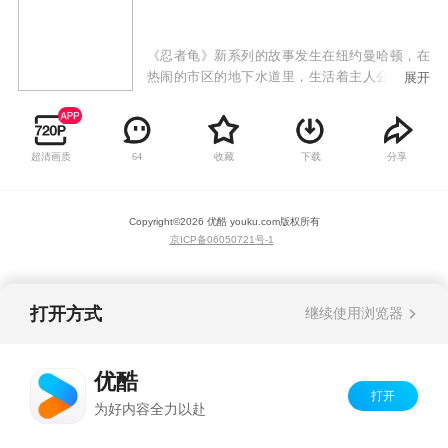
《忍者龟》新系列的故事发生在纽约曼哈顿，在
热闹的市区的地下水道里，生活着主人公：四只
展开
少年忍者龟和一只六英尺高的老鼠——他们的老
师斯普林特。某一天，作为人类的斯普林特不幸
遭受了一种神奇绿色物质的辐射，变异成了一只
超清画质
收藏
下载
分享
64
老鼠，而他随身携带的四只宠物龟也开始发生了
变化。
Copyright©
2026
优酷 youku.com
版权所有
京ICP备06050721号-1
打开方式
继续使用浏览器
优酷
打开
为好内容全力以赴